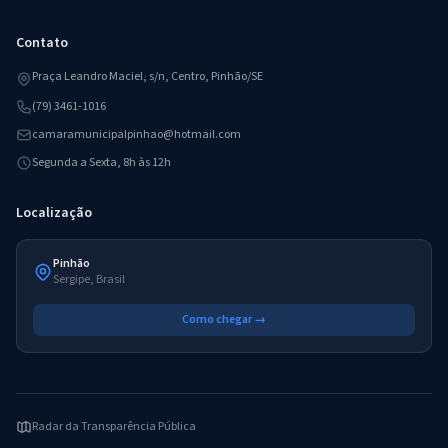
Contato
Praça Leandro Maciel, s/n, Centro, Pinhão/SE
(79) 3461-1016
camaramunicipalpinhao@hotmail.com
Segunda a Sexta, 8h às 12h
Localização
Pinhão
Sergipe, Brasil
Como chegar →
Radar da Transparência Pública